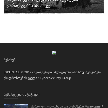
ყურადღებას არ აქცევს
ᲨᲔᲡᲐᲮᲔᲑ
EXPERTI.GE © 2019 • ვებ-გვერდის პლატფორმაზე ზრუნავს კიბერ
უსაფრთხოების ჯგუფი / Cyber Security Group
ᲨᲔᲛᲗᲮᲕᲔᲕᲘᲗᲘ ᲡᲢᲐᲢᲘᲔᲑᲘ
ქართული ფაროსანა და აფხაზური Мраморный