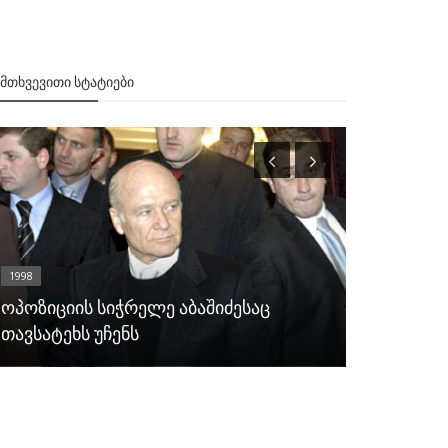
ᲔᲛᲗᲮᲕᲔᲕᲘᲗᲘ ᲡᲢᲐᲢᲘᲔᲑᲘ
1998
მიმდინარე მ
ოპოზიციის სიჭრელე აბაშიძესაც
თავსატეხს უჩენს
ცეკვა ქა