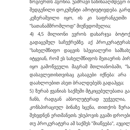
ზოგიერთს ჰგონია. უამრავი საწინააღმდეგო
შედგენილი დოკუმენტი ამოტივტივდება. გარდ
კეზერაშვილი იყო, ის კი საფრანგეთში
"სათანამშრომლოდ" მიუწვდომელია;
4) 4,5 მილიონი ევროს დახარჯვა ბოტოქს
გადაცემულ საჩუქრებზე. აქ პროკურატურა
"სახელმწიფო დაცვის სპეციალური სამსა
იტყვიან, რომ ეს სახელმწიფოს მეთაურის პირ
იყო გამოწვეული. მაგრამ მთლიანობაში, "ს
1999
დასავლეთისთვისაც გასაგები იქნება: არ
რომის პაპი გულის თრთოლვით
დაახლოებით ასეთ ბრალდებებს გადაჰყვა;
სუფლებამ
შეგვეყრება, - როგორ შევეყრები
5) ზურაბ ჟვანიას საქმეში მტკიცებულებათა გ
ამოუცხადა.
მას?
ჩანს, რადგან აბსოლუტურად უეჭველია,
კონსპირაციულ ბინაზე სცენა, თითქოს ზურ
შეხვდნენ ერთმანეთს. უსუპოვის გვამი დროები
თუ პროკურატურა ამ საქმეს "მიაწვება", აუცი