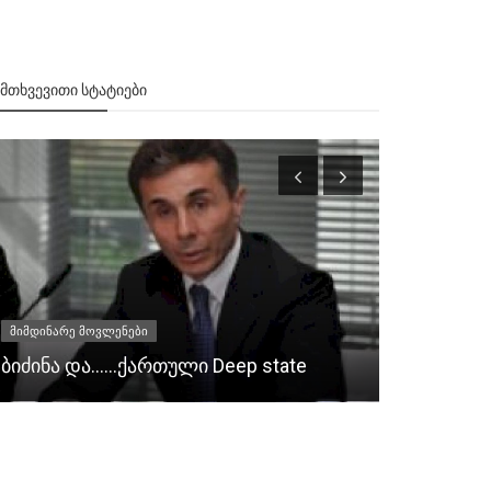
ᲔᲛᲗᲮᲕᲔᲕᲘᲗᲘ ᲡᲢᲐᲢᲘᲔᲑᲘ
მიმდინარე მოვლენები
2001
ბიძინა და......ქართული Deep state
მრიცხველ