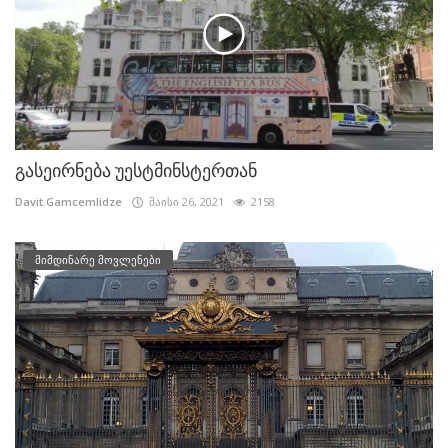
გასეირნება უესტმინსტერთან
Davit.Gamcemlidze
მაისი 26, 2021
2158
მიმდინარე მოვლენები