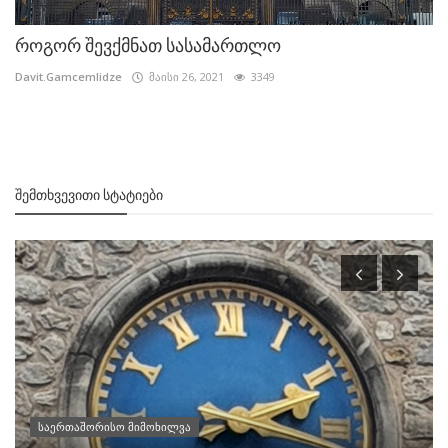
როგორ შევქმნათ სასამართლო
Davit.Gamcemlidze
მაისი 26, 2021
3349
ᲨᲔᲛᲗᲮᲕᲔᲕᲘᲗᲘ ᲡᲢᲐᲢᲘᲔᲑᲘ
საერთაშორისო მიმოხილვა