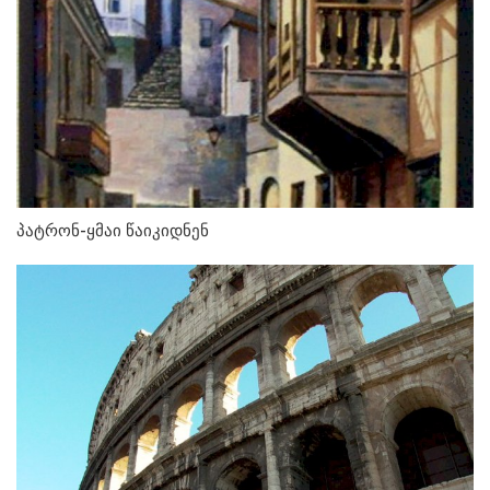
პატრონ-ყმაი წაიკიდნენ