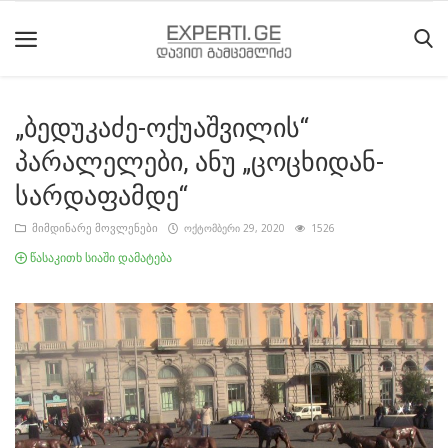
„ბედუკაძე-ოქუაშვილის“
მთავარი
პარალელები, ანუ „ცოცხიდან-
მიმდინარე
სარდაფამდე“
მოვლენები
მიმდინარე მოვლენები
ოქტომბერი 29, 2020
1526
საიტის
წასაკითხ სიაში დამატება
შესახებ
ეროვნული
მოძრაობის
ისტორია
სტატიები