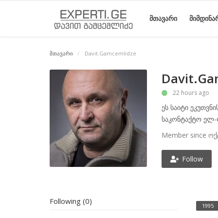
ᲛᲗᲐᲕᲐᲠᲘ
ᲛᲘᲛᲓᲘᲜᲐ
მთავარი
Davit.Gamcemlidze
მთავარი
მიმდინარე
საიტის
ეროვნული
სტატიები
Davit.Ga
მოვლენები
შესახებ
მოძრაობის
22 hours ago
ისტორია
ეს საიტი ეკუთვნი
საკონტაქტო ელ-
Member since ოქ
Follow
Following (0)
1995