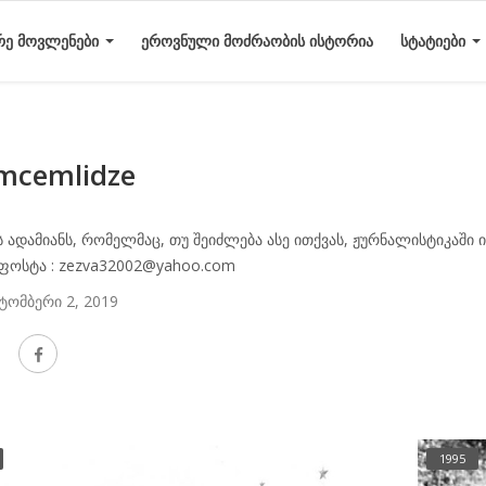
ᲠᲔ ᲛᲝᲕᲚᲔᲜᲔᲑᲘ
ᲔᲠᲝᲕᲜᲣᲚᲘ ᲛᲝᲫᲠᲐᲝᲑᲘᲡ ᲘᲡᲢᲝᲠᲘᲐ
ᲡᲢᲐᲢᲘᲔᲑᲘ
mcemlidze
ს ადამიანს, რომელმაც, თუ შეიძლება ასე ითქვას, ჟურნალისტიკაში 
ფოსტა : zezva32002@yahoo.com
ტომბერი 2, 2019
1995