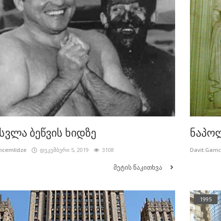
სვლა ბეწვის ხიდზე
ნაპო
mcemlidze
დეკემბერი 5, 2019
3108
Davit.Gam
მეტის წაკითხვა
1995