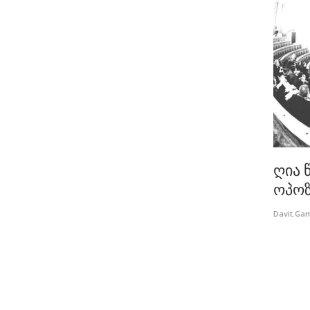
ღია 
ოპოზ
Davit.Ga