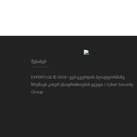
ᲨᲔᲡᲐᲮᲔᲑ
EXPERTI.GE © 2019 • ვებ-გვერდის პლატფორმაზე
ზრუნავს კიბერ უსაფრთხოების ჯგუფი / Cyber Security
Group