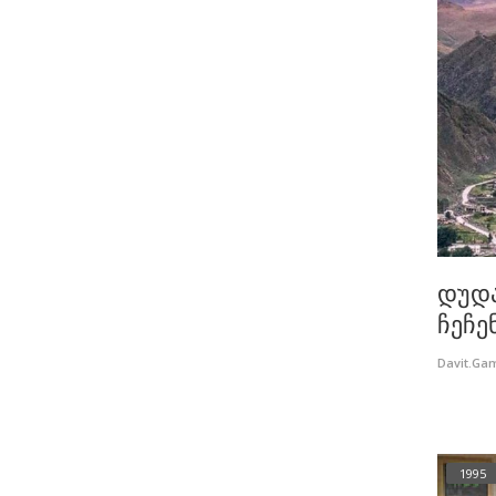
დუდა
ჩეჩენ
Davit.Ga
1995