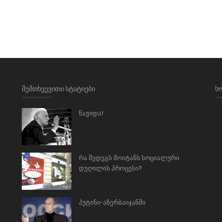
ᲨᲔᲛᲗᲮᲕᲔᲕᲘᲗᲘ ᲡᲢᲐᲢᲘᲔᲑᲘ
Ს
წავიდა!
რა შედეგს მოიტანს სოციალური
დუღილის პროცესი?
პუტინი-აზერბაიჯანში