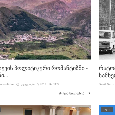
ევის პოლიტიკური რომანტიზმი -
რატო
ი...
სამხე
mcemlidze
დეკემბერი 5, 2019
3172
Davit.Gam
მეტის წაკითხვა
1995